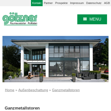
Kontakt
Partner
Prospekte
Impressum
Datenschutz
AGB
MENU
Home
»
Außenbeschattung
»
Ganzmetallstoren
Ganzmetallstoren