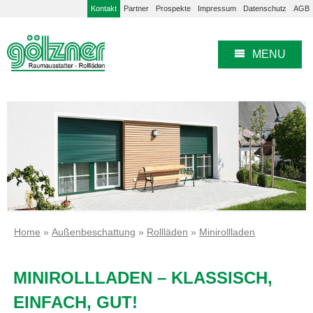
Kontakt
Partner
Prospekte
Impressum
Datenschutz
AGB
MENU
Home
»
Außenbeschattung
»
Rollläden
»
Minirollladen
stem
MINIROLLLADEN – KLASSISCH,
EINFACH, GUT!