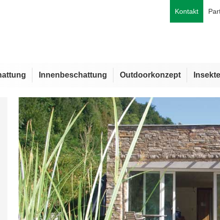
Kontakt
Par
attung
Innenbeschattung
Outdoorkonzept
Insekt